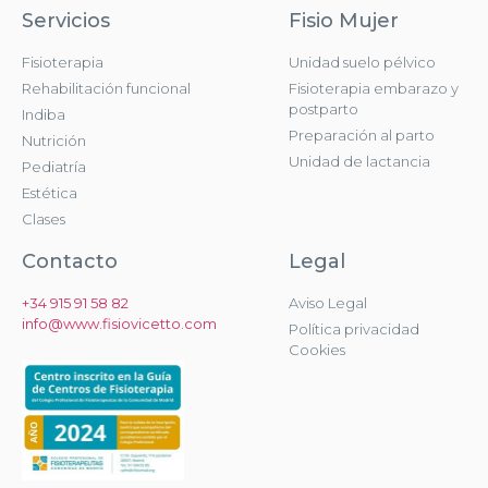
Servicios
Fisio Mujer
Fisioterapia
Unidad suelo pélvico
Rehabilitación funcional
Fisioterapia embarazo y
postparto
Indiba
Preparación al parto
Nutrición
Unidad de lactancia
Pediatría
Estética
Clases
Contacto
Legal
+34 915 91 58 82
Aviso Legal
info@www.fisiovicetto.com
Política privacidad
Cookies