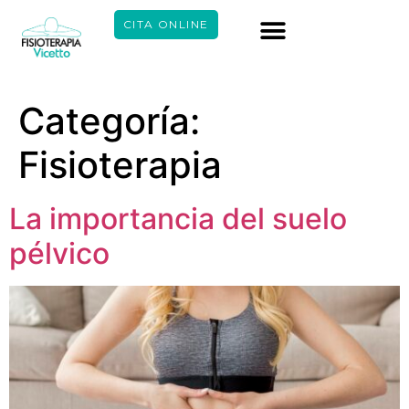
CITA ONLINE
Categoría:
Fisioterapia
La importancia del suelo
pélvico