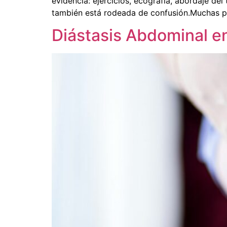
evidencia: ejercicios, ecografía, abordaje del
también está rodeada de confusión.Muchas pa
Diástasis Abdominal e