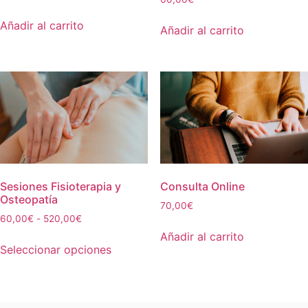
Añadir al carrito
Añadir al carrito
Sesiones Fisioterapia y
Consulta Online
Osteopatía
70,00
€
60,00
€
-
520,00
€
Añadir al carrito
Seleccionar opciones